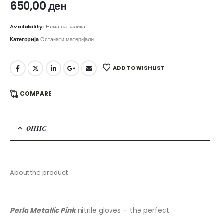
650,00
ден
Availability:
Нема на залиха
Категорија
Останати материјали
ADD TO WISHLIST
COMPARE
ОПИС
About the product
Perla Metallic Pink
nitrile gloves – the perfect