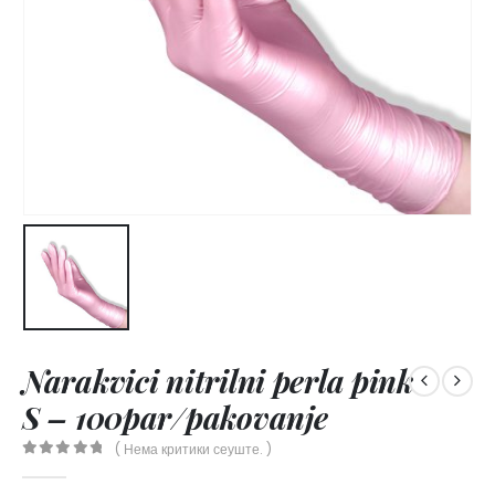
Narakvici nitrilni perla pink
S – 100par/pakovanje
( Нема критики сеуште. )
0
out of 5