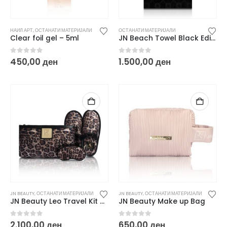
НАИЛ АРТ
,
ОСТАНАТИ МАТЕРИЈАЛИ
ОСТАНАТИ МАТЕРИЈАЛИ
Clear foil gel – 5ml
JN Beach Towel Black Edition
0
out of 5
0
out of 5
450,00
ден
1.500,00
ден
JN BEAUTY
,
ОСТАНАТИ МАТЕРИЈАЛИ
JN BEAUTY
,
ОСТАНАТИ МАТЕРИЈАЛИ
JN Beauty Leo Travel Kit – unisex
JN Beauty Make up Bag
0
out of 5
0
out of 5
2.100,00
ден
650,00
ден