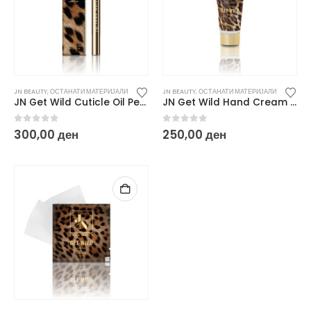
JN BEAUTY
,
ОСТАНАТИ МАТЕРИЈАЛИ
JN BEAUTY
,
ОСТАНАТИ МАТЕРИЈАЛИ
JN Get Wild Cuticle Oil Pen – 2 ml
JN Get Wild Hand Cream – 20 g
0
out of 5
0
out of 5
300,00
ден
250,00
ден