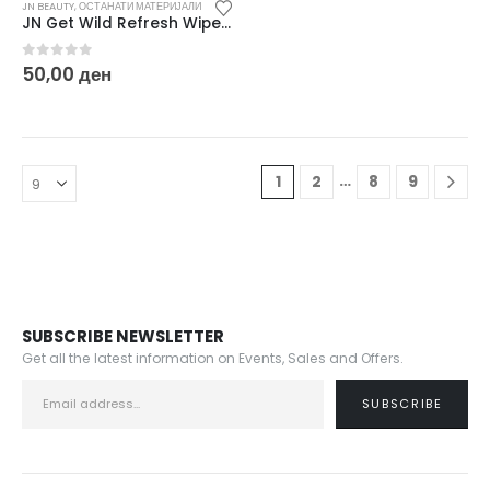
JN BEAUTY
,
ОСТАНАТИ МАТЕРИЈАЛИ
JN Get Wild Refresh Wipe – 1 pcs
0
out of 5
50,00
ден
…
1
2
8
9
SUBSCRIBE NEWSLETTER
Get all the latest information on Events, Sales and Offers.