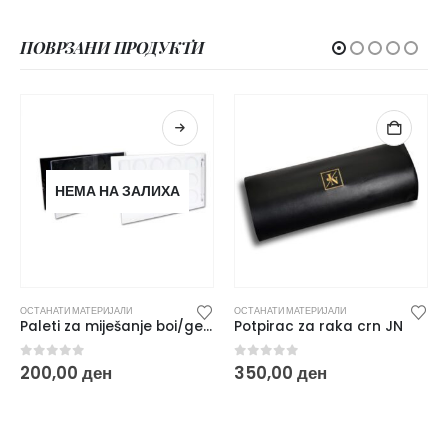
ПОВРЗАНИ ПРОДУКТИ
НЕМА НА ЗАЛИХА
ОСТАНАТИ МАТЕРИЈАЛИ
ОСТАНАТИ МАТЕРИЈАЛИ
Paleti za miješanje boi/gelovi/pasti
Potpirac za raka crn JN
0
out of 5
0
out of 5
200,00
ден
350,00
ден