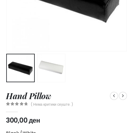
Hand Pillow
( Нема критики сеуште. )
0
out of 5
300,00
ден