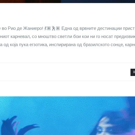
е во Рио де Жаниеро! 💃🏽🕺🏽 Една од врвните дестинации прис
ниот карневал, со мноштво светли бои кои ни го носат предизви
ја од која пука егзотика, инспирирана од бразилското сонце, карн
R