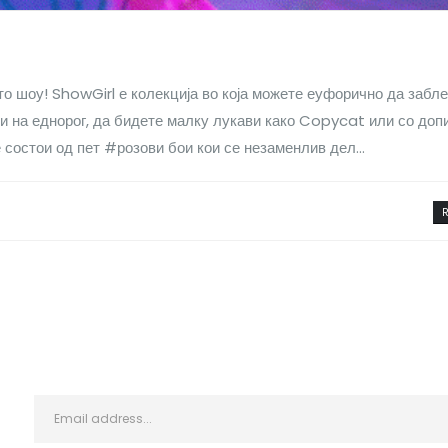
ото шоу! ShowGirl е колекција во која можете еуфорично да забл
зи на еднорог, да бидете малку лукави како Copycat или со доп
 состои од пет #розови бои кои се незаменлив дел...
R