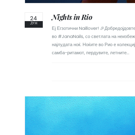
Nights in Rio
24
ЈУН
Еј Егзотични Naillover! 🎉Добредојдовт
во #JanaNails, со светлата на неизбеж
најлудата ноќ. Ноќите во Рио е колекци
самба-ритамот, пердувите, летните...