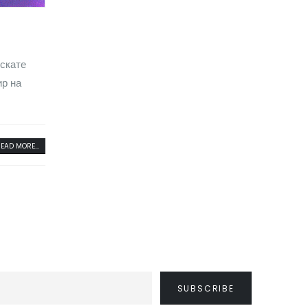
ескате
ир на
EAD MORE...