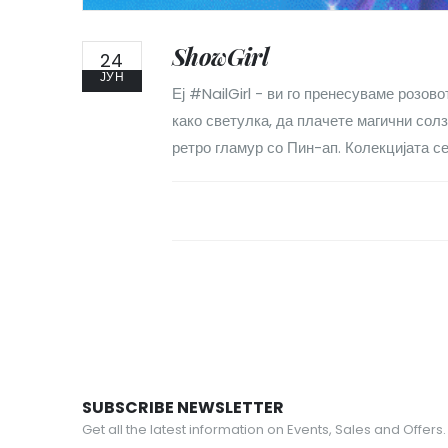
ShowGirl
24
ЈУН
Еј #NailGirl - ви го пренесуваме розов
како светулка, да плачете магични сол
ретро гламур со Пин-ап. Колекцијата се
SUBSCRIBE NEWSLETTER
Get all the latest information on Events, Sales and Offers.