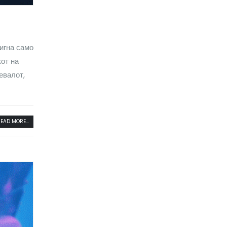
тигна само
кот на
евалот,
EAD MORE...