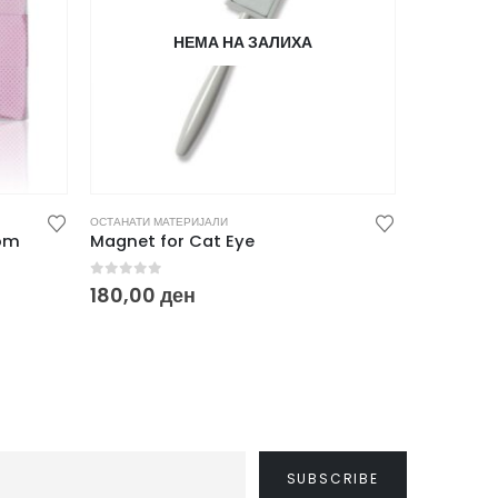
НЕМА НА ЗАЛИХА
ОСТАНАТИ МАТЕРИЈАЛИ
ОСТАНАТИ МА
kom
Magnet for Cat Eye
0
out of 5
0
out of
180,00
ден
400,00