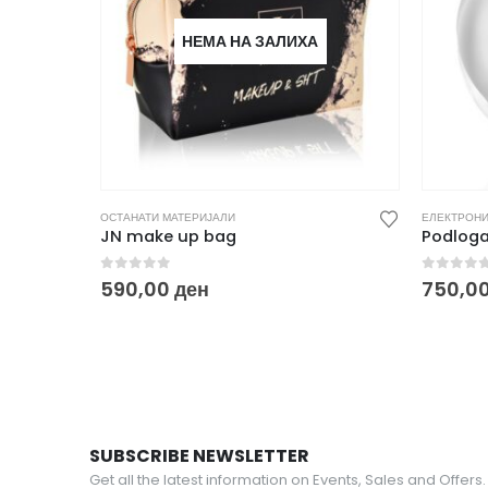
НЕМА НА ЗАЛИХА
ОСТАНАТИ МАТЕРИЈАЛИ
ЕЛЕКТРОНИ
JN make up bag
Podloga
0
out of 5
0
out o
590,00
ден
750,0
SUBSCRIBE NEWSLETTER
Get all the latest information on Events, Sales and Offers.