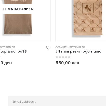
НЕМА НА ЗАЛИХА
МАТЕРИЈАЛИ
ОСТАНАТИ МАТЕРИЈАЛИ
 top #nailbo$$
JN mini peskir logomania
f 5
0
out of 5
00
ден
550,00
ден