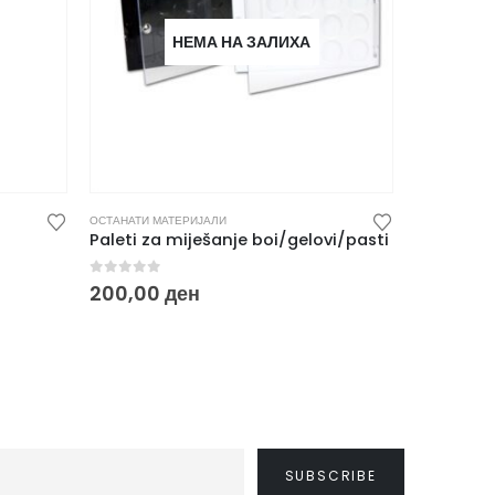
НЕМА НА ЗАЛИХА
ОСТАНАТИ МАТЕРИЈАЛИ
ОСТАНАТИ МА
Paleti za miješanje boi/gelovi/pasti
Hard Nail
0
out of 5
0
out of
200,00
ден
300,00