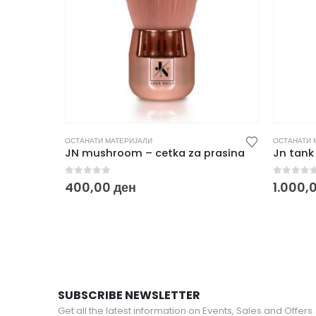
ОСТАНАТИ МАТЕРИЈАЛИ
ОСТАНАТИ 
JN mushroom – cetka za prasina
Jn tank
0
out of 5
0
out o
400,00
ден
1.000,
SUBSCRIBE NEWSLETTER
Get all the latest information on Events, Sales and Offers.