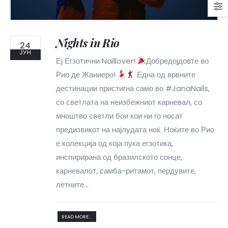
Nights in Rio
24
ЈУН
Еј Егзотични Naillover!
Добредојдовте во
Рио де Жаниеро!
Една од врвните
дестинации пристигна само во #JanaNails,
со светлата на неизбежниот карневал, со
мноштво светли бои кои ни го носат
предизвикот на најлудата ноќ. Ноќите во Рио
е колекција од која пука егзотика,
инспирирана од бразилското сонце,
карневалот, самба-ритамот, пердувите,
летните...
READ MORE...