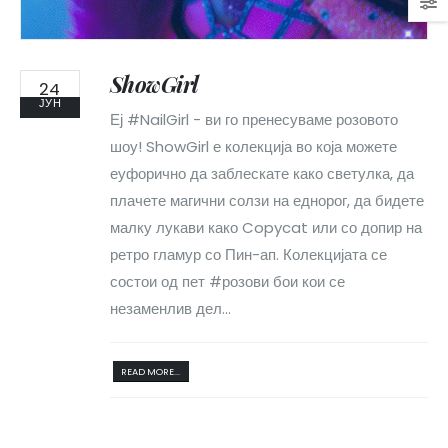
ShowGirl
24
ЈУН
Еј #NailGirl - ви го пренесуваме розовото
шоу! ShowGirl е колекција во која можете
еуфорично да заблескате како светулка, да
плачете магични солзи на еднорог, да бидете
малку лукави како Copycat или со допир на
ретро гламур со Пин-ап. Колекцијата се
состои од пет #розови бои кои се
незаменлив дел...
READ MORE...