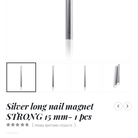
Silver long nail magnet
STRONG 15 mm- 1 pcs
( Нема критики сеуште. )
0
out of 5