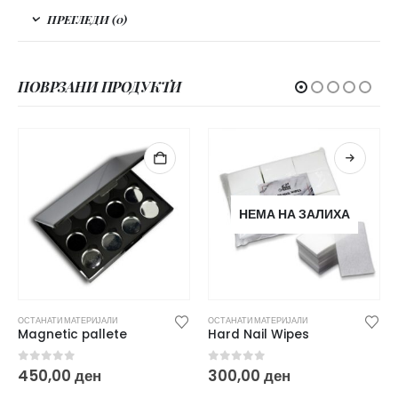
ПРЕГЛЕДИ (0)
ПОВРЗАНИ ПРОДУКТИ
НЕМА НА ЗАЛИХА
ОСТАНАТИ МАТЕРИЈАЛИ
ОСТАНАТИ МАТЕРИЈАЛИ
Magnetic pallete
Hard Nail Wipes
0
out of 5
0
out of 5
450,00
ден
300,00
ден