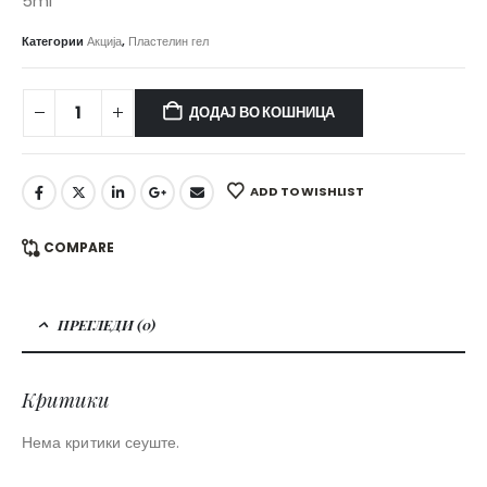
was:
is:
5ml
660,00 ден.
400,00 ден.
Категории
Акција
,
Пластелин гел
ДОДАЈ ВО КОШНИЦА
ADD TO WISHLIST
COMPARE
ПРЕГЛЕДИ (0)
Критики
Нема критики сеуште.