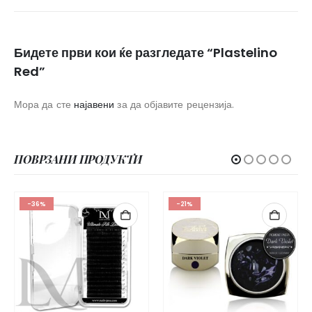
Бидете први кои ќе разгледате “Plastelino
Red”
Мора да сте
најавени
за да објавите рецензија.
ПОВРЗАНИ ПРОДУКТИ
%
-21%
-39%