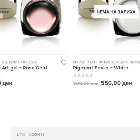
НЕМА НА ЗАЛИХА
 GEL
,
ГЕЛОВИ ВО БОЈА
PIGMENT NON - UV PASTA
,
АКЦИЈА
,
ГЕЛОВИ В
Art gel – Rose Gold
Pigment Pasta – White
f 5
0
out of 5
Original
Cu
0
ден
550,00
ден
700,00
ден
price
pr
was:
is:
700,00 ден.
55