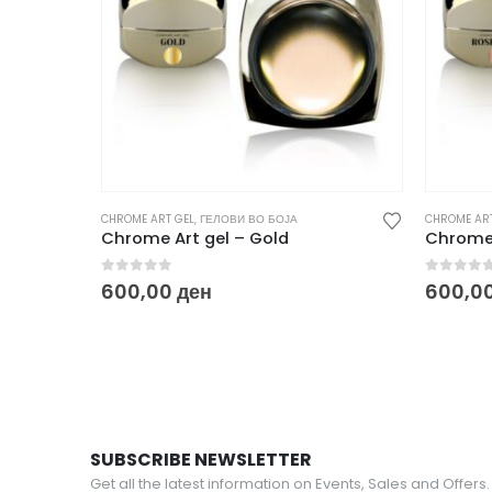
CHROME ART GEL
,
ГЕЛОВИ ВО БОЈА
CHROME ART
Chrome Art gel – Gold
Chrome 
0
out of 5
0
out o
600,00
ден
600,0
SUBSCRIBE NEWSLETTER
Get all the latest information on Events, Sales and Offers.