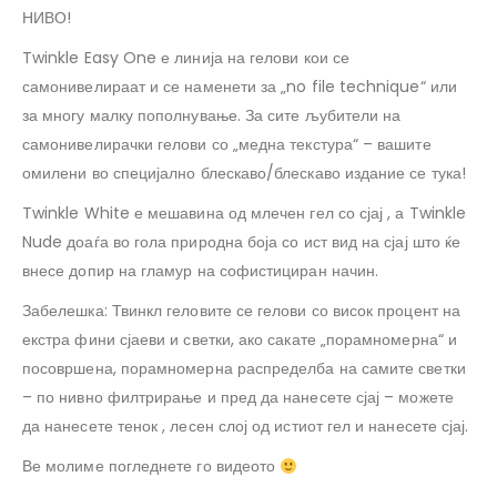
НИВО!
Twinkle Easy One е линија на гелови кои се
самонивелираат и се наменети за „no file technique“ или
за многу малку пополнување. За сите љубители на
самонивелирачки гелови со „медна текстура“ – вашите
омилени во специјално блескаво/блескаво издание се тука!
Twinkle White е мешавина од млечен гел со сјај , а Twinkle
Nude доаѓа во гола природна боја со ист вид на сјај што ќе
внесе допир на гламур на софистициран начин.
Забелешка: Твинкл геловите се гелови со висок процент на
екстра фини сјаеви и светки, ако сакате „порамномерна“ и
посовршена, порамномерна распределба на самите светки
– по нивно филтрирање и пред да нанесете сјај – можете
да нанесете тенок , лесен слој од истиот гел и нанесете сјај.
Ве молиме погледнете го видеото