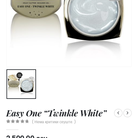
Easy One “Twinkle White”
( Нема критики сеуште. )
0
out of 5