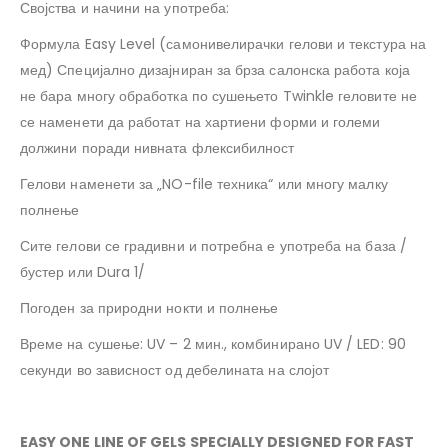
Својства и начини на употреба:
Формула Easy Level (самонивелирачки гелови и текстура на
мед) Специјално дизајниран за брза салонска работа која
не бара многу обработка по сушењето Twinkle геловите не
се наменети да работат на хартиени форми и големи
должини поради нивната флексибилност
Гелови наменети за „NO-file техника“ или многу малку
полнење
Сите гелови се градивни и потребна е употреба на база /
бустер или Dura 1/
Погоден за природни нокти и полнење
Време на сушење: UV – 2 мин., комбинирано UV / LED: 90
секунди во зависност од дебелината на слојот
EASY ONE LINE OF GELS SPECIALLY DESIGNED FOR FAST