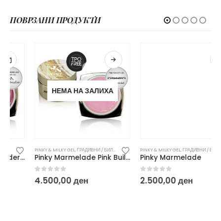
ПОВРЗАНИ ПРОДУКТИ
НЕМА НА ЗАЛИХА
PINKY & MILKY GEL
,
ГРАДИВНИ / БИЛДЕР ГЕЛОВИ
PINKY & MILKY GEL
,
ГРАДИВНИ / БИЛДЕР ГЕЛОВИ
Pinky Marmelade Pink Builder Gel
Pinky Marmelade
0
out of 5
0
out of 5
4.500,00
ден
2.500,00
ден