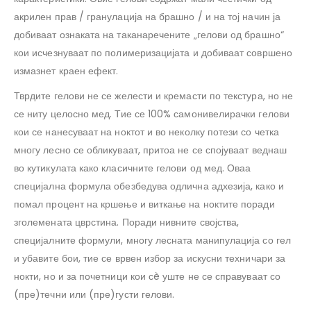
акрилен прав / гранулација на брашно / и на тој начин ја
добиваат ознаката на таканаречените „гелови од брашно“
кои исчезнуваат по полимеризацијата и добиваат совршено
измазнет краен ефект.
Тврдите гелови не се желести и кремасти по текстура, но не
се ниту целосно мед. Тие се 100% самонивелирачки гелови
кои се нанесуваат на ноктот и во неколку потези со четка
многу лесно се обликуваат, притоа не се спојуваат веднаш
во кутикулата како класичните гелови од мед. Оваа
специјална формула обезбедува одлична адхезија, како и
помал процент на кршење и виткање на ноктите поради
зголемената цврстина. Поради нивните својства,
специјалните формули, многу лесната манипулација со гел
и убавите бои, тие се врвен избор за искусни техничари за
нокти, но и за почетници кои сè уште не се справуваат со
(пре)течни или (пре)густи гелови.