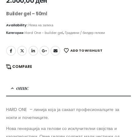
2.500,00
ден
Builder gel – 50ml
Availability:
Нема на залиха
Категории
Hard One - builder gel
,
Градивни / билдер гелови
ADD TO WISHLIST
COMPARE
ОПИС
HARD ONE – линија која ја сакаат професионалците за
нокти и почетниците.
Нова генерација на гелови со исклучителни својства и
карактеристики. Овие гелови содржат мали честички од