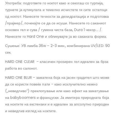
Употреба: подгответе го ноктот како и секогаш со турпија,
турнете ја кутикулата и темелно исчистете ги сите остатоци
од ноктот. Нанесете течности за дехидратација и подготовка
/прајмер/, почекајте се да се исуши. Нанесете го саканиот
основен гел и сува / гумена чиста база, Dura 1 чекор…. /.
Нанесете го Hard One и обликувајте ја во саканата форма.
Сушење: УВ ламба 36w – 2-3 мин., комбинирана UV/LED: 90
сек.
HARD ONE CLEAR – класичен проѕирен гел идеален за брза
работа во салонот.
HARD ONE BLUR – заматена боја на јасен градител што може
да се користи повеќе пати – како исклучително нежно
(„невидливо“) преклопување или како ефект на заматување
на babyboomers и француски. Ја имитира природната боја
на ноктите на екстензии и е идеален за апсолутно природен
и невидлив изглед на ноктите.