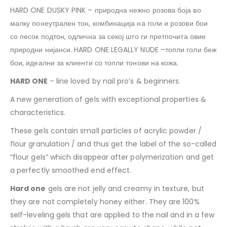
HARD ONE DUSKY PINK – природна нежно розова боја во
малку понеутрален тон, комбинација на голи и розови бои
со песок подтон, одлична за секој што ги претпочита овие
природни нијанси. HARD ONE LEGALLY NUDE –топли голи беж
бои, идеални за клиенти со топли тонови на кожа.
HARD ONE
– line loved by nail pro’s & beginners.
A new generation of gels with exceptional properties &
characteristics.
These gels contain small particles of acrylic powder /
flour granulation / and thus get the label of the so-called
“flour gels” which disappear after polymerization and get
a perfectly smoothed end effect.
Hard one
gels are not jelly and creamy in texture, but
they are not completely honey either. They are 100%
self-leveling gels that are applied to the nail and in a few