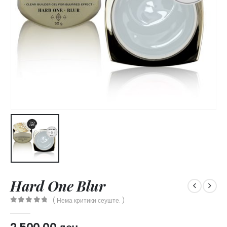
Hard One Blur
( Нема критики сеуште. )
0
out of 5