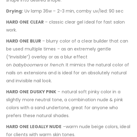
Drying:
Uv lamp 36w – 2-3 min, comby uv/led: 90 sec
HARD ONE CLEAR
– classic clear gel ideal for fast salon
work.
HARD ONE BLUR
– blurry color of a clear builder that can
be used multiple times – as an extremely gentle
(“invisible”) overlay or as a blur effect
on
babyboomers
or
f
rench
. It mimics the natural color of
nails on extensions and is ideal for an absolutely natural
and invisible nail look.
HARD ONE DUSKY PINK
– natural soft pinky color in a
slightly more neutral tone, a combination nude & pink
colors with a sand undertone, great for anyone who
prefers these natural shades.
HARD ONE LEGALLY NUDE
–warm nude beige colors, ideal
for clients with warm skin tones.