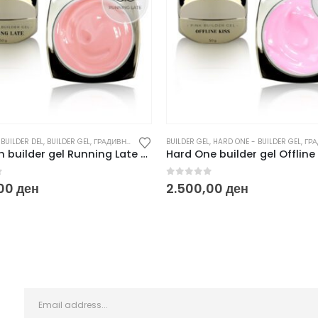
BUILDER DEL
,
BUILDER GEL
,
ГРАДИВНИ / БИЛДЕР ГЕЛОВИ
BUILDER GEL
,
НОВО
,
HARD ONE - BUILDER GEL
,
ГРАДИВНИ / 
AirTouch builder gel Running Late – 50 g
f 5
0
out of 5
,00
ден
2.500,00
ден