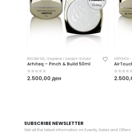
BUILDER GEL
,
ГРАДИВНИ / БИЛДЕР ГЕЛОВИ
AIRTOUCH - 
Arhiteq – Pinch & Build 50ml
0
out of 5
0
out o
2.500,00
ден
2.500
SUBSCRIBE NEWSLETTER
Get all the latest information on Events, Sales and Offers.