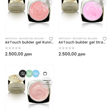
AIRTOUCH - BUILDER DEL
,
BUILDER GEL
,
ГРАДИВНИ / БИЛДЕР ГЕЛОВИ
AIRTOUCH - BUILDER DEL
,
НОВО
,
BUILDER GEL
,
ГРАДИВ
AirTouch builder gel Running Late – 50 g
AirTouch builder gel Strawberry Toast – 50 g
0
out of 5
0
out of 5
2.500,00
ден
2.500,00
ден