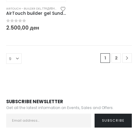
AIRTOUCH - BUILDER DEL
,
ГРАДИВНИ / БИЛДЕР ГЕЛОВИ
AirTouch builder gel Sunday Mood – 50 g
0
out of 5
2.500,00
ден
1
2
SUBSCRIBE NEWSLETTER
Get all the latest information on Events, Sales and Offers.