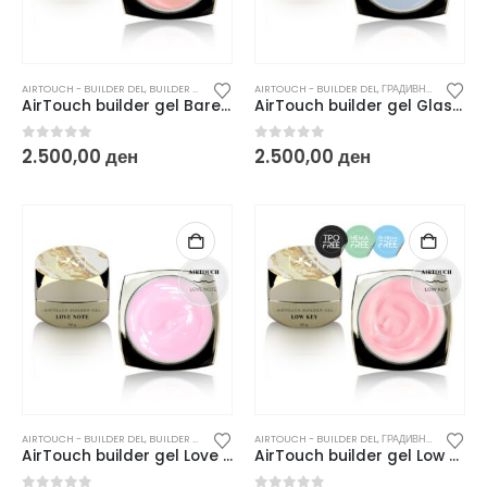
AIRTOUCH - BUILDER DEL
,
BUILDER GEL
,
ГРАДИВНИ / БИЛДЕР ГЕЛОВИ
AIRTOUCH - BUILDER DEL
,
НОВО
,
ГРАДИВНИ / БИЛДЕР ГЕЛОВИ
AirTouch builder gel Bare Sunrise – 50 g
AirTouch builder gel Glass Touch – 50 g / Clear /
0
out of 5
0
out of 5
2.500,00
ден
2.500,00
ден
AIRTOUCH - BUILDER DEL
,
BUILDER GEL
,
ГРАДИВНИ / БИЛДЕР ГЕЛОВИ
AIRTOUCH - BUILDER DEL
,
НОВО
,
ГРАДИВНИ / БИЛДЕР ГЕЛОВИ
AirTouch builder gel Love Note – 50 g
AirTouch builder gel Low Key – 50 g