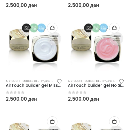
0
out of 5
0
out of 5
2.500,00
ден
2.500,00
ден
AIRTOUCH - BUILDER DEL
,
ГРАДИВНИ / БИЛДЕР ГЕЛОВИ
AIRTOUCH - BUILDER DEL
,
ГРАДИВНИ / БИЛДЕР ГЕЛОВИ
AirTouch builder gel Missed Call – 50 g
AirTouch builder gel No Signal – 50 g
0
out of 5
0
out of 5
2.500,00
ден
2.500,00
ден