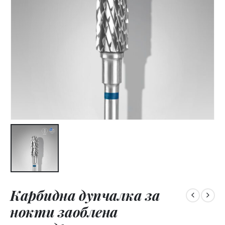
Карбидна дупчалка за
нокти заоблена