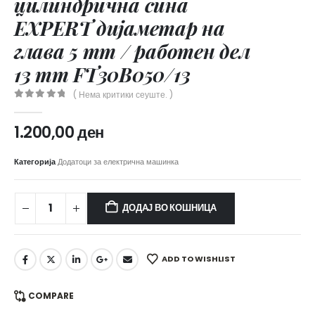
цилиндрична сина
EXPERT дијаметар на
глава 5 mm / работен дел
13 mm FT30B050/13
( Нема критики сеуште. )
0
out of 5
1.200,00
ден
Категорија
Додатоци за електрична машинка
ДОДАЈ ВО КОШНИЦА
ADD TO WISHLIST
COMPARE