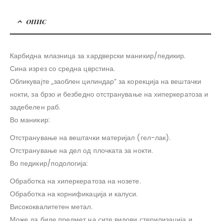
ОПИС
Карбидна млазница за хардверски маникир/педикир.
Сина изрез со средна цврстина.
Обликувајте „заоблен цилиндар“ за корекција на вештачки
нокти, за брзо и безбедно отстранување на хиперкератоза и
задебелен раб.
Во маникир:
Отстранување на вештачки материјал (гел-лак).
Отстранување на дел од плочката за нокти.
Во педикир/подологија:
Обработка на хиперкератоза на нозете.
Обработка на корнификација и калуси.
Висококвалитетен метал.
Може да биде предмет на сите видови стерилизација и