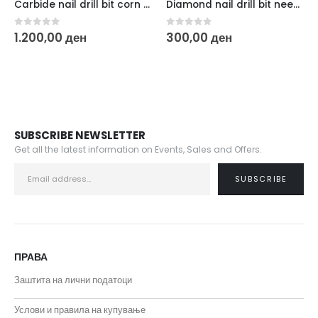
Carbide nail drill bit corn blue EXPERT head diameter 6 mm / working part 14 mm FT90B060/14
Diamond nail drill bit needle blue EXPERT head diameter 1 mm / working part 10 mm FA80B010/10
0
out of 5
0
out of 5
0
1.200,00
ден
300,00
ден
3
SUBSCRIBE NEWSLETTER
Get all the latest information on Events, Sales and Offers.
ПРАВА
Заштита на лични податоци
Услови и правила на купување