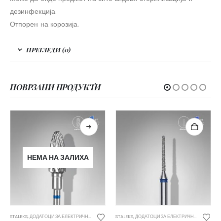
дезинфекција.
Отпорен на корозија.
ПРЕГЛЕДИ (0)
ПОВРЗАНИ ПРОДУКТИ
НЕМА НА ЗАЛИХА
STALEKS
,
ДОДАТОЦИ ЗА ЕЛЕКТРИЧНА МАШИНКА
STALEKS
,
ДОДАТОЦИ ЗА ЕЛЕКТРИЧНА МАШИНКА
ST