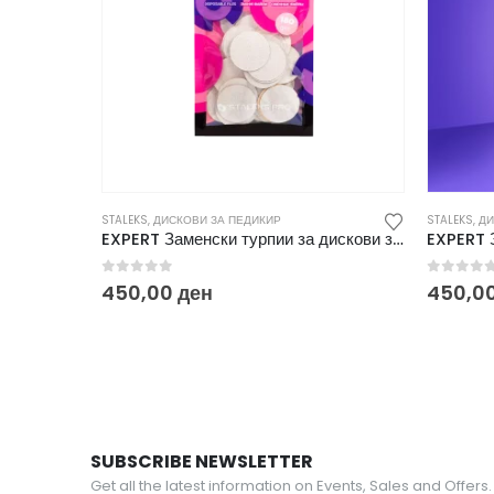
STALEKS
,
ДИСКОВИ ЗА ПЕДИКИР
STALEKS
,
ДИ
EXPERT Заменски турпии за дискови за педикир L 180 (50/1) PDF-25-180
0
out of 5
0
out o
450,00
ден
450,0
SUBSCRIBE NEWSLETTER
Get all the latest information on Events, Sales and Offers.