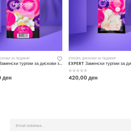
СКОВИ ЗА ПЕДИКИР
STALEKS
,
ДИСКОВИ ЗА ПЕДИКИР
EXPERT Заменски турпии за дискови за педикир L Soft 240 (50/1) PDFS 25-240W
f 5
0
out of 5
0
ден
420,00
ден