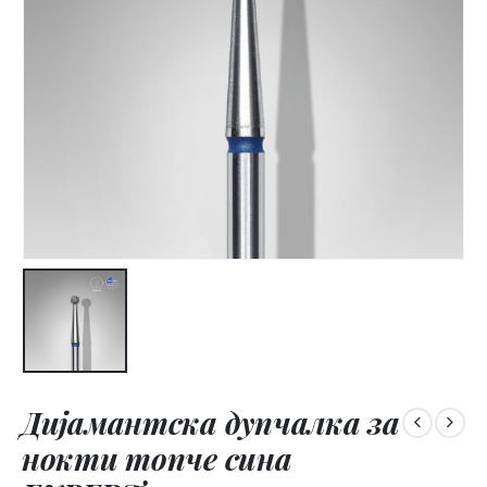
Дијамантска дупчалка за
нокти топче сина