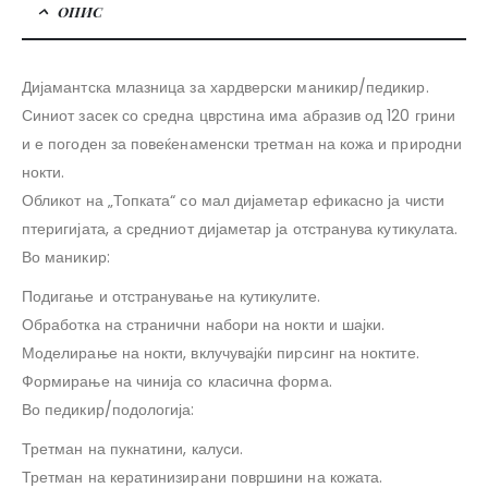
ОПИС
Дијамантска млазница за хардверски маникир/педикир.
Синиот засек со средна цврстина има абразив од 120 грини
и е погоден за повеќенаменски третман на кожа и природни
нокти.
Обликот на „Топката“ со мал дијаметар ефикасно ја чисти
птеригијата, а средниот дијаметар ја отстранува кутикулата.
Во маникир:
Подигање и отстранување на кутикулите.
Обработка на странични набори на нокти и шајки.
Моделирање на нокти, вклучувајќи пирсинг на ноктите.
Формирање на чинија со класична форма.
Во педикир/подологија:
Третман на пукнатини, калуси.
Третман на кератинизирани површини на кожата.