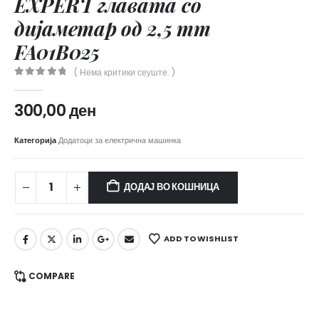
EXPERT главата со
дијаметар од 2,5 mm
FA01B025
( Нема критики сеуште. )
0
out of 5
300,00
ден
Категорија
Додатоци за електрична машинка
ДОДАЈ ВО КОШНИЦА
ADD TO WISHLIST
COMPARE