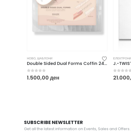
НОВО
,
ШАБЛОНИ
ЕЛЕКТРОНИ
Double Sided Dual Forms Coffin 240 pcs
0
out of 5
0
out o
1.500,00
ден
21.000
SUBSCRIBE NEWSLETTER
Get all the latest information on Events, Sales and Offers.