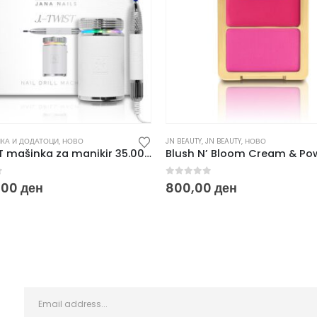
КА И ДОДАТОЦИ
,
НОВО
JN BEAUTY
,
JN BEAUTY
,
НОВО
J.-TWIST mašinka za manikir 35.000 rpm
f 5
0
out of 5
,00
ден
800,00
ден