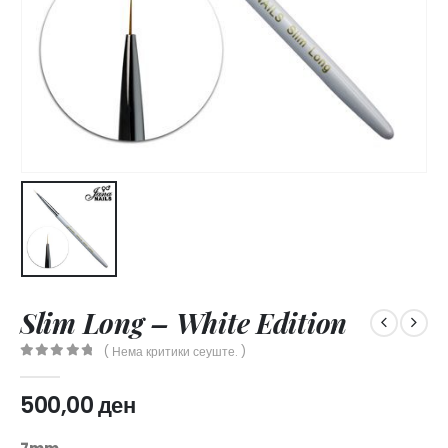
Slim Long – White Edition
( Нема критики сеуште. )
0
out of 5
500,00
ден