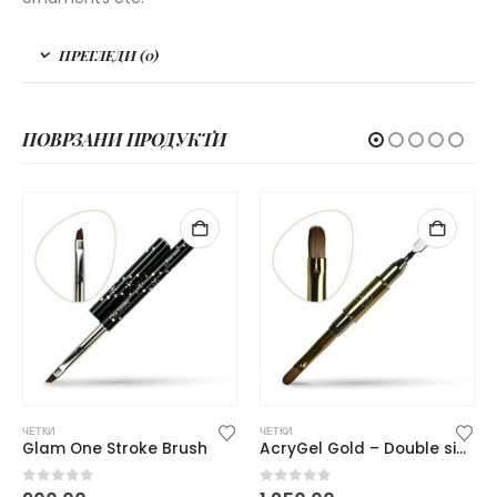
ПРЕГЛЕДИ (0)
ПОВРЗАНИ ПРОДУКТИ
ЧЕТКИ
ЧЕТКИ
Glam One Stroke Brush
AcryGel Gold – Double side brush
0
out of 5
0
out of 5