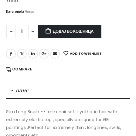
7mm
Категорија
Четки
ДОДАЈ ВО КОШНИЦА
ADD TO WISHLIST
COMPARE
ОПИС
Slim Long Brush -7 mm hair soft synthetic hair with
extremely elastic top , specially designed for GEL
paintings .Perfect for extremely thin , long lines, swirls,
ornaments etc.