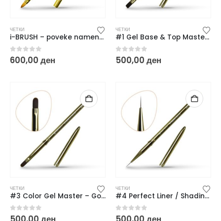
ЧЕТКИ
ЧЕТКИ
i-BRUSH – poveke namenska cetka so poklopec
#1 Gel Base & Top Master – Gold Edition
0
out of 5
0
out of 5
600,00
ден
500,00
ден
ЧЕТКИ
ЧЕТКИ
#3 Color Gel Master – Gold Edition
#4 Perfect Liner / Shading Master – Gold Edition
0
out of 5
0
out of 5
500,00
ден
500,00
ден