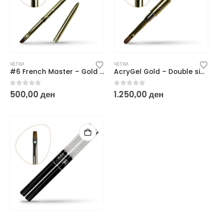
ЧЕТКИ
ЧЕТКИ
#6 French Master – Gold Edition
AcryGel Gold – Double side brush
0
out of 5
0
out of 5
500,00
ден
1.250,00
ден