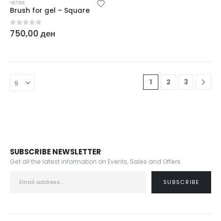
ЧЕТКИ
Brush for gel – Square
0
out of 5
750,00
ден
1
2
3
SUBSCRIBE NEWSLETTER
Get all the latest information on Events, Sales and Offers.