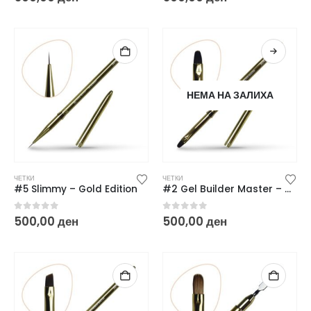
НЕМА НА ЗАЛИХА
ЧЕТКИ
ЧЕТКИ
#5 Slimmy – Gold Edition
#2 Gel Builder Master – Gold Edition*
0
out of 5
0
out of 5
500,00
ден
500,00
ден