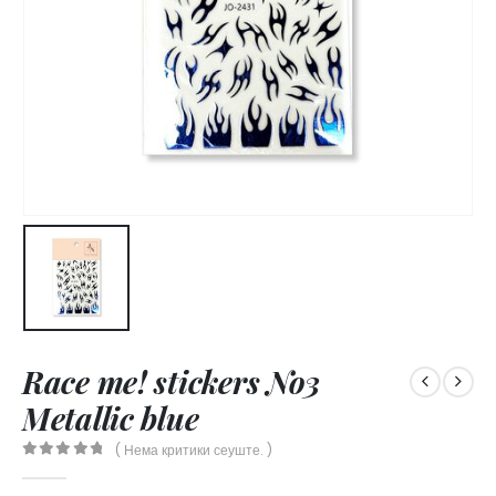
Race me! stickers No3
Metallic blue
( Нема критики сеуште. )
0
out of 5