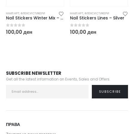
НАИЛ АРТ
,
ФЛЕКСИ СТИКЕРИ
НАИЛ АРТ
,
ФЛЕКСИ СТИКЕРИ
Nail Stickers Winter Mix – Gold
Nail Stickers Lines – Silver
0
out of 5
0
out of 5
100,00
ден
100,00
ден
SUBSCRIBE NEWSLETTER
Get all the latest information on Events, Sales and Offers.
ПРАВА