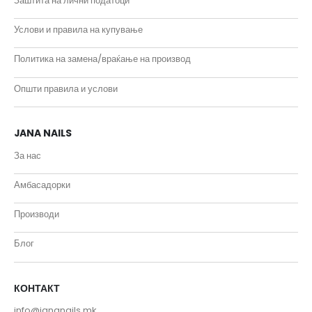
Заштита на лични податоци
Услови и правила на купување
Политика на замена/враќање на производ
Општи правила и услови
JANA NAILS
За нас
Амбасадорки
Производи
Блог
КОНТАКТ
info@jananails.mk