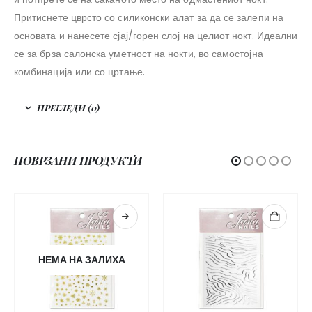
Притиснете цврсто со силиконски алат за да се залепи на
основата и нанесете сјај/горен слој на целиот нокт. Идеални
се за брза салонска уметност на нокти, во самостојна
комбинација или со цртање.
ПРЕГЛЕДИ (0)
ПОВРЗАНИ ПРОДУКТИ
НЕМА НА ЗАЛИХА