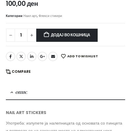
100,00
ден
Категории
Наил арт
,
Флекси стикери
ДОДАЈ ВО КОШНИЦА
ADD TO WISHLIST
COMPARE
ОПИС
NAIL ART STICKERS
Употреба: излупете ја налепницата од основата со пинцета
и потпрете се на саканото место на одмастениот нокт.