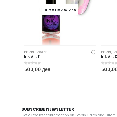
НЕМА НА ЗАЛИХА
INK ART
,
НАИЛ АРТ
INK ART
,
НА
Ink Art 11
Ink Art 
0
out of 5
0
out o
500,00
ден
500,0
SUBSCRIBE NEWSLETTER
Get all the latest information on Events, Sales and Offers.