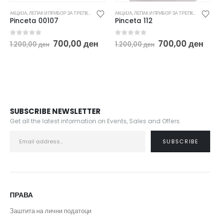
АКЦИЈА
,
ЛЕПАК И ПРИБОР ЗА ТРЕПКИ
,
ТРЕПКИ
АКЦИЈА
,
ЛЕПАК И ПРИБОР ЗА ТРЕПКИ
,
ТРЕПКИ
Pinceta 00107
Pinceta 112
Original
Current
Original
Cur
0
out of 5
0
out of 5
700,00
ден
700,00
ден
1.200,00
ден
1.200,00
ден
price
price
price
pri
was:
is:
was:
is:
1.200,00 ден.
700,00 ден.
1.200,00 ден.
700,
SUBSCRIBE NEWSLETTER
Get all the latest information on Events, Sales and Offers.
ПРАВА
Заштита на лични податоци