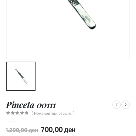
Pinceta 00111
( Нема критики сеуште. )
0
out of 5
Original
Current
700,00
ден
1.200,00
ден