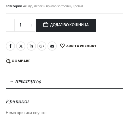
price
price
was:
is:
Категории
Акција
,
Лепак и прибор за трепки
,
Трепки
1.200,00 ден.
700,00 ден.
ДОДАЈ ВО КОШНИЦА
ADD TO WISHLIST
COMPARE
ПРЕГЛЕДИ (0)
Критики
Нема критики сеуште.