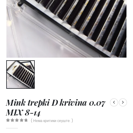
Mink trepki D krivina 0.07
MIX 8-14
( Нема критики сеуште. )
0
out of 5