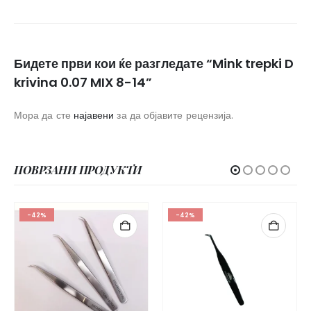
Бидете први кои ќе разгледате “Mink trepki D
krivina 0.07 MIX 8-14”
Мора да сте
најавени
за да објавите рецензија.
ПОВРЗАНИ ПРОДУКТИ
-42%
-42%
-