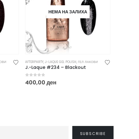
НЕМА НА ЗАЛИХА
КОВИ
AFTERPARTY
,
J-LAQUE GEL POLISH
,
ГЕЛ ЛАКОВИ
AFTERPARTY
,
J
J.-Laque #234 – Blackout
J.-Laque
0
out of 5
0
out of
400,00
ден
400,00