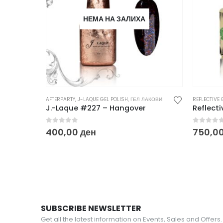
НЕМА НА ЗАЛИХА
AFTERPARTY
,
J-LAQUE GEL POLISH
,
ГЕЛ ЛАКОВИ
REFLECTIVE 
J.-Laque #227 – Hangover
Reflecti
0
out of 5
0
out o
400,00
ден
750,0
SUBSCRIBE NEWSLETTER
Get all the latest information on Events, Sales and Offers.