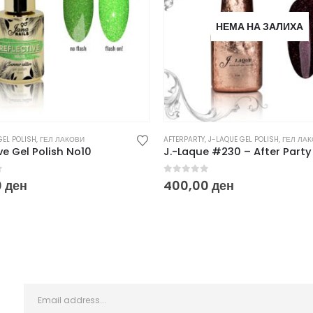
НЕМА НА ЗАЛИХА
GEL POLISH
,
ГЕЛ ЛАКОВИ
AFTERPARTY
,
J-LAQUE GEL POLISH
,
ГЕЛ ЛА
ve Gel Polish No10
J.-Laque #230 – After Party
f 5
0
out of 5
0
ден
400,00
ден