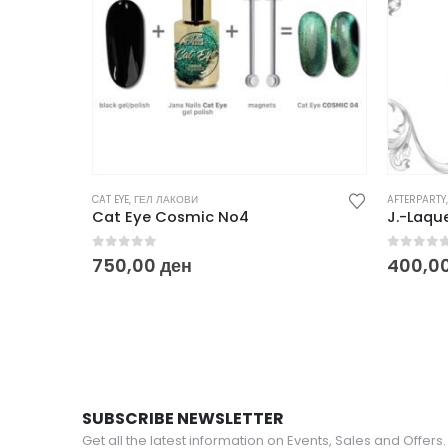
CAT EYE
,
ГЕЛ ЛАКОВИ
AFTERPARTY
Cat Eye Cosmic No4
J.-Laqu
0
out of 5
0
out o
750,00
ден
400,0
SUBSCRIBE NEWSLETTER
Get all the latest information on Events, Sales and Offers.