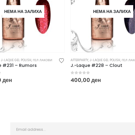
НЕМА НА ЗАЛИХА
НЕМА НА ЗАЛИХА
,
J-LAQUE GEL POLISH
,
ГЕЛ ЛАКОВИ
AFTERPARTY
,
J-LAQUE GEL POLISH
,
ГЕЛ ЛА
e #231 – Rumors
J.-Laque #228 – Clout
f 5
0
out of 5
0
ден
400,00
ден