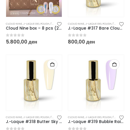
CLOUD NINE
,
J-LAQUE GEL POLISH
,
ГЕЛ ЛАКОВИ
CLOUD NINE
,
J-LAQUE GEL POLISH
,
ГЕЛ ЛАКОВИ
Cloud Nine box – 8 pcs (2 Aurora powders gratis) – LIMITED EDITION
J.-Laque #317 Bare Cloud – 10 ml
0
out of 5
0
out of 5
5.800,00
ден
800,00
ден
CLOUD NINE
,
J-LAQUE GEL POLISH
,
ГЕЛ ЛАКОВИ
CLOUD NINE
,
J-LAQUE GEL POLISH
,
ГЕЛ ЛАКОВИ
J.-Laque #318 Butter Sky – 10 ml
J.-Laque #319 Bubble Rain – 10 ml