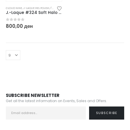
CLOUD NINE
,
J-LAQUE GEL POLISH
,
ГЕЛ ЛАКОВИ
J.-Laque #324 Soft Halo – 10 ml
0
out of 5
800,00
ден
SUBSCRIBE NEWSLETTER
Get all the latest information on Events, Sales and Offers.