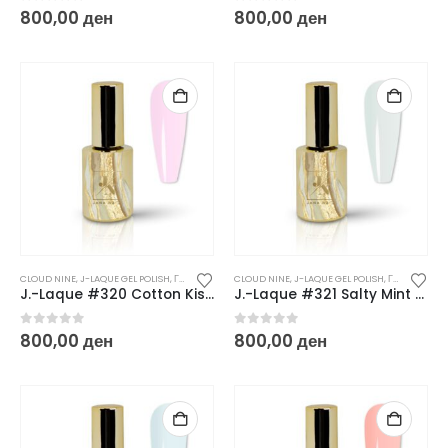
0
out of 5
0
out of 5
800,00
ден
800,00
ден
CLOUD NINE
,
J-LAQUE GEL POLISH
,
ГЕЛ ЛАКОВИ
CLOUD NINE
,
J-LAQUE GEL POLISH
,
ГЕЛ ЛАКОВИ
J.-Laque #320 Cotton Kiss – 10 ml
J.-Laque #321 Salty Mint – 10 ml
0
out of 5
0
out of 5
800,00
ден
800,00
ден