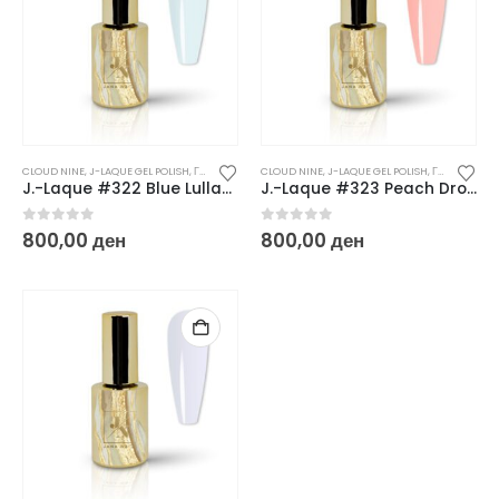
CLOUD NINE
,
J-LAQUE GEL POLISH
,
ГЕЛ ЛАКОВИ
CLOUD NINE
,
J-LAQUE GEL POLISH
,
ГЕЛ ЛАКОВИ
J.-Laque #322 Blue Lullaby – 10 ml
J.-Laque #323 Peach Drop – 10 ml
0
out of 5
0
out of 5
800,00
ден
800,00
ден