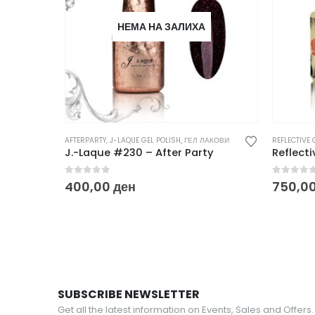
НЕМА НА ЗАЛИХА
AFTERPARTY
,
J-LAQUE GEL POLISH
,
ГЕЛ ЛАКОВИ
REFLECTIVE 
J.-Laque #230 – After Party
Reflecti
0
out of 5
0
out o
400,00
ден
750,0
SUBSCRIBE NEWSLETTER
Get all the latest information on Events, Sales and Offers.