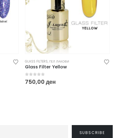
GLASS FILTERS
,
ГЕЛ ЛАКОВИ
AFTERPARTY
,
J
Glass Filter Yellow
J.-Laque
0
out of 5
0
out of
750,00
ден
400,00