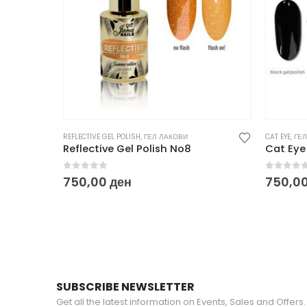
REFLECTIVE GEL POLISH
,
ГЕЛ ЛАКОВИ
CAT EYE
,
ГЕ
Reflective Gel Polish No8
Cat Ey
0
out of 5
0
out o
750,00
ден
750,0
SUBSCRIBE NEWSLETTER
Get all the latest information on Events, Sales and Offers.