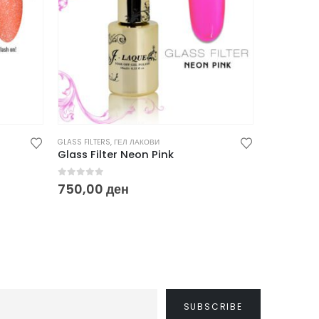
GLASS FILTERS
,
ГЕЛ ЛАКОВИ
REFLECTIVE GE
Glass Filter Neon Pink
Reflectiv
0
out of 5
0
out of
750,00
ден
750,00