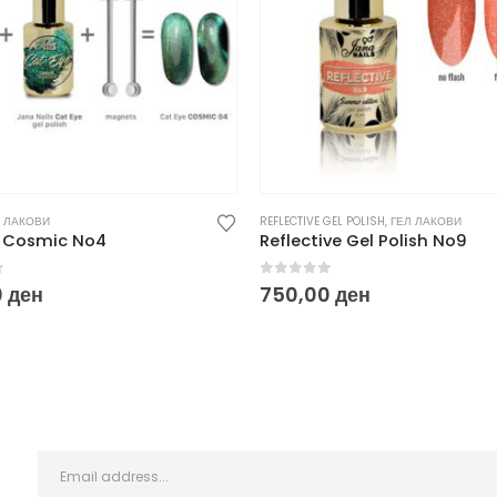
Л ЛАКОВИ
REFLECTIVE GEL POLISH
,
ГЕЛ ЛАКОВИ
e Cosmic No4
Reflective Gel Polish No9
f 5
0
out of 5
0
ден
750,00
ден