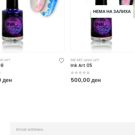
НЕМА НА ЗАЛИХА
ИЛ АРТ
INK ART
,
НАИЛ АРТ
08
Ink Art 05
f 5
0
out of 5
0
ден
500,00
ден