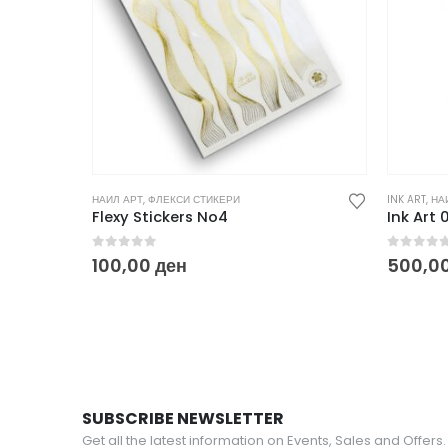
НАИЛ АРТ
,
ФЛЕКСИ СТИКЕРИ
INK ART
,
НА
Flexy Stickers No4
Ink Art 
0
out of 5
0
out o
100,00
ден
500,0
SUBSCRIBE NEWSLETTER
Get all the latest information on Events, Sales and Offers.