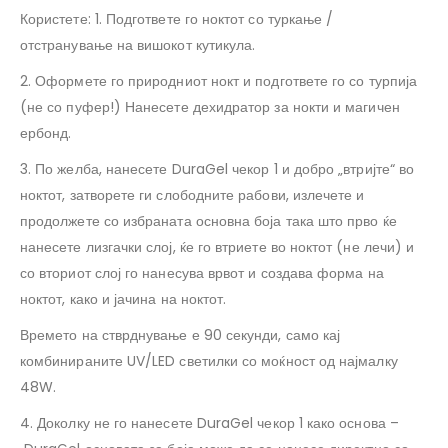
Користете: 1. Подгответе го ноктот со туркање /
отстранување на вишокот кутикула.
2. Оформете го природниот нокт и подгответе го со турпија
(не со пуфер!) Нанесете дехидратор за нокти и магичен
ербонд.
3. По желба, нанесете DuraGel чекор 1 и добро „втријте“ во
ноктот, затворете ги слободните рабови, излечете и
продолжете со избраната основна боја така што прво ќе
нанесете лизгачки слој, ќе го втриете во ноктот (не лечи) и
со вториот слој го нанесува врвот и создава форма на
ноктот, како и јачина на ноктот.
Времето на стврднување е 90 секунди, само кај
комбинираните UV/LED светилки со моќност од најмалку
48W.
4.
Доколку не го нанесете DuraGel чекор 1 како основа –