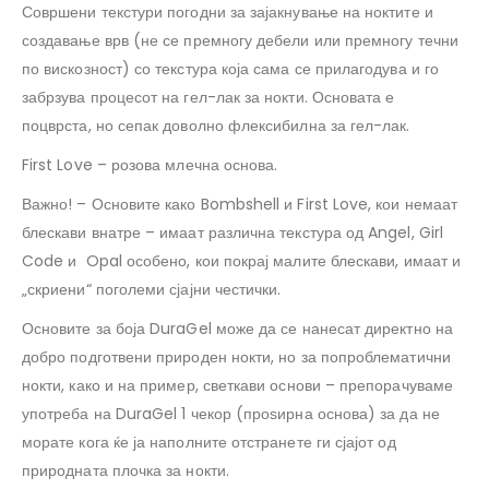
Совршени текстури погодни за зајакнување на ноктите и
создавање врв (не се премногу дебели или премногу течни
по вискозност) со текстура која сама се прилагодува и го
забрзува процесот на гел-лак за нокти. Основата е
поцврста, но сепак доволно флексибилна за гел-лак.
First Love – розова млечна основа.
Важно! – Основите како Bombshell и First Love, кои немаат
блескави внатре – имаат различна текстура од Angel, Girl
Code и Opal особено, кои покрај малите блескави, имаат и
„скриени“ поголеми сјајни честички.
Основите за боја DuraGel може да се нанесат директно на
добро подготвени природен нокти, но за попроблематични
нокти, како и на пример, светкави основи – препорачуваме
употреба на DuraGel 1 чекор (проѕирна основа) за да не
морате кога ќе ја наполните отстранете ги сјајот од
природната плочка за нокти.