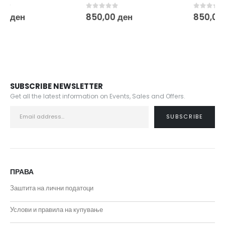
0
out of 5
0
out of 5
850,00
ден
850,00
ден
SUBSCRIBE NEWSLETTER
Get all the latest information on Events, Sales and Offers.
ПРАВА
Заштита на лични податоци
Услови и правила на купување