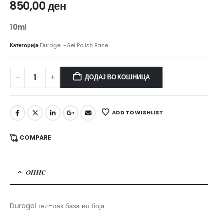
850,00
ден
10ml
Категорија
Duragel -Gel Polish Base
ДОДАЈ ВО КОШНИЦА
ADD TO WISHLIST
COMPARE
ОПИС
Duragel гел-лак база во боја