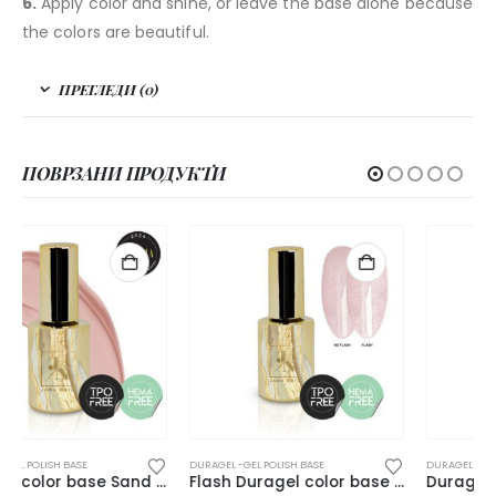
6.
Apply color and shine, or leave the base alone because
the colors are beautiful.
ПРЕГЛЕДИ (0)
ПОВРЗАНИ ПРОДУКТИ
DURAGEL -GEL POLISH BASE
DURAGEL -GEL POLISH BASE
Flash Duragel color base Tiffany’s Treasure – 10ml
Duragel Color Base Milk