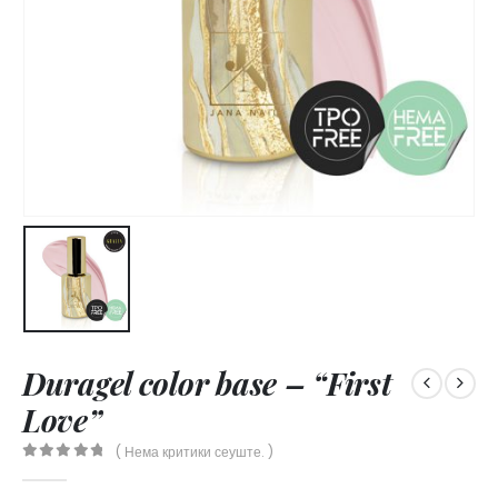
Duragel color base – “First
Love”
( Нема критики сеуште. )
0
out of 5