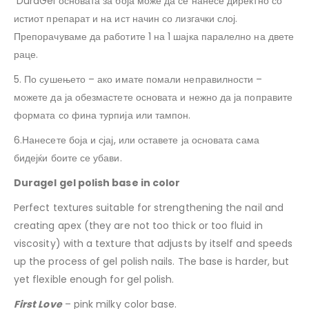
DuraGel основата за боја може да се нанесе директно со
истиот препарат и на ист начин со лизгачки слој.
Препорачуваме да работите 1 на 1 шајка паралелно на двете
раце.
5. По сушењето – ако имате помали неправилности –
можете да ја обезмастете основата и нежно да ја поправите
формата со фина турпија или тампон.
6.Нанесете боја и сјај, или оставете ја основата сама
бидејќи боите се убави.
Duragel gel polish base in color
Perfect textures suitable for strengthening the nail and
creating apex (they are not too thick or too fluid in
viscosity) with a texture that adjusts by itself and speeds
up the process of gel polish nails. The base is harder, but
yet flexible enough for gel polish.
First Love
– pink milky color base.