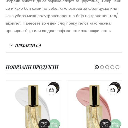
изгради врвот и да се зајакне слојот за цврстина). Совршени
се и како бои сами по себе, како основа за француски или
како убава мека полутранспарентна боја на градежен гел/
акригел. Нанесете во еден слој преку гелот како нежна
проѕирна боја или во два слоја за посилна покривност.
ПРЕГЛЕДИ (0)
ПОВРЗАНИ ПРОДУКТИ