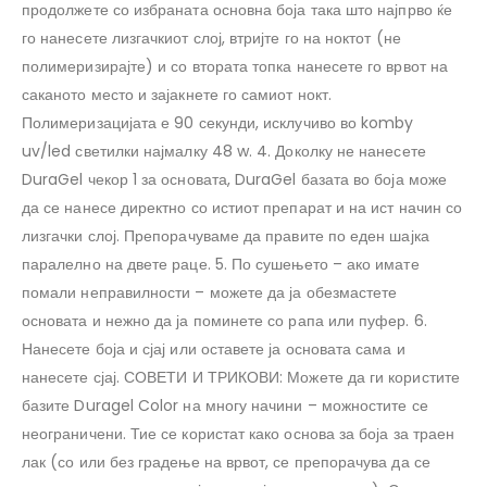
продолжете со избраната основна боја така што најпрво ќе
го нанесете лизгачкиот слој, втријте го на ноктот (не
полимеризирајте) и со втората топка нанесете го врвот на
саканото место и зајакнете го самиот нокт.
Полимеризацијата е 90 секунди, исклучиво во komby
uv/led светилки најмалку 48 w. 4. Доколку не нанесете
DuraGel чекор 1 за основата, DuraGel базата во боја може
да се нанесе директно со истиот препарат и на ист начин со
лизгачки слој. Препорачуваме да правите по еден шајка
паралелно на двете раце. 5. По сушењето – ако имате
помали неправилности – можете да ја обезмастете
основата и нежно да ја поминете со рапа или пуфер. 6.
Нанесете боја и сјај или оставете ја основата сама и
нанесете сјај. СОВЕТИ И ТРИКОВИ: Можете да ги користите
базите Duragel Color на многу начини – можностите се
неограничени. Тие се користат како основа за боја за траен
лак (со или без градење на врвот, се препорачува да се