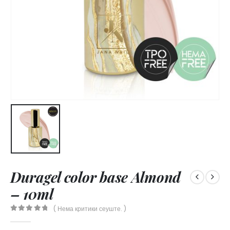
Duragel color base Almond
– 10ml
( Нема критики сеуште. )
0
out of 5