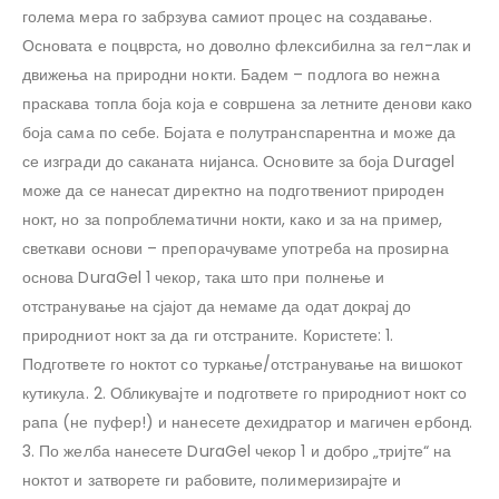
голема мера го забрзува самиот процес на создавање.
Основата е поцврста, но доволно флексибилна за гел-лак и
движења на природни нокти. Бадем – подлога во нежна
праскава топла боја која е совршена за летните денови како
боја сама по себе. Бојата е полутранспарентна и може да
се изгради до саканата нијанса. Основите за боја Duragel
може да се нанесат директно на подготвениот природен
нокт, но за попроблематични нокти, како и за на пример,
светкави основи – препорачуваме употреба на проѕирна
основа DuraGel 1 чекор, така што при полнење и
отстранување на сјајот да немаме да одат докрај до
природниот нокт за да ги отстраните. Користете: 1.
Подгответе го ноктот со туркање/отстранување на вишокот
кутикула. 2. Обликувајте и подгответе го природниот нокт со
рапа (не пуфер!) и нанесете дехидратор и магичен ербонд.
3. По желба нанесете DuraGel чекор 1 и добро „тријте“ на
ноктот и затворете ги рабовите, полимеризирајте и