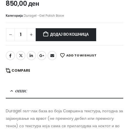
850,00
ден
Категорија
Duragel -Gel Polish Base
ДОДАЈ ВО КОШНИЦА
ADD TO WISHLIST
COMPARE
ОПИС
Duragel гел-лак база во боја Совршена текстура, погодна за
зајакнување на врвот (не премногу дебел или премногу
тенок) со текстура која сама се прилагодува на ноктот и во