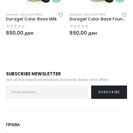
DURAGEL -GEL POLISH BASE
DURAGEL -GEL POLISH BASE
Milk
Duragel Color Base Foundation
0
out of 5
0
out of 5
850,00
ден
850,00
ден
SUBSCRIBE NEWSLETTER
Get all the latest information on Events, Sales and Offers.
ПРАВА