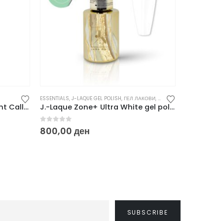
ESSENTIALS
,
J-LAQUE GEL POLISH
,
ГЕЛ ЛАКОВИ
,
НОВО
CHROME MIRR
Silky glossy lipstick – 03 Night Call 6 g
J.-Laque Zone+ Ultra White gel polish – 10 ml
0
out of 5
0
out of
800,00
ден
370,00