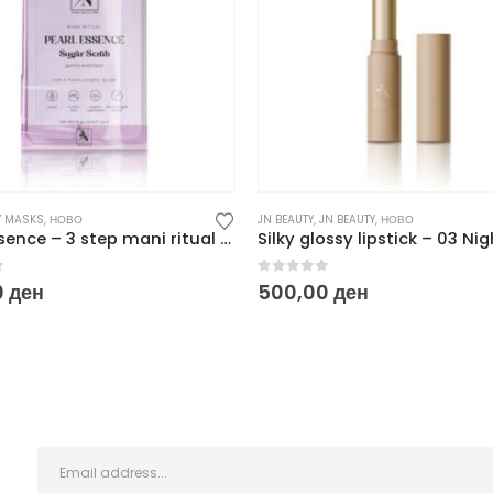
Y MASKS
,
НОВО
JN BEAUTY
,
JN BEAUTY
,
НОВО
Pearl Essence – 3 step mani ritual 3 x 10 g
f 5
0
out of 5
0
ден
500,00
ден