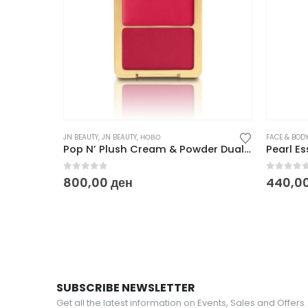
JN BEAUTY
,
JN BEAUTY
,
НОВО
FACE & BOD
Pop N’ Plush Cream & Powder Dual Blush 8 g
0
out of 5
0
out o
800,00
ден
440,0
SUBSCRIBE NEWSLETTER
Get all the latest information on Events, Sales and Offers.