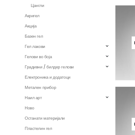
Цангли
Акригел
Акција
Базен гел
Гел лакови
Гелови во боја
Градивни / билдер гелови
Електроника и додатоци
Метален прибор
Наил арт
Ново
Останати материјали
Пластелин гел