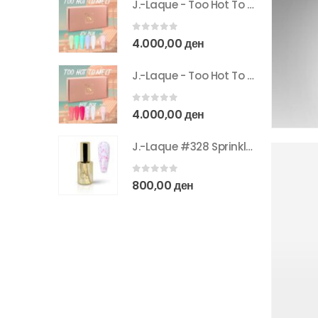
J.-Laque - Too Hot To Melt - Icy Box
0
out of 5
4.000,00
ден
J.-Laque - Too Hot To Melt - Hot Box
0
out of 5
4.000,00
ден
J.-Laque #328 Sprinkle Me - 10 ml
0
out of 5
800,00
ден