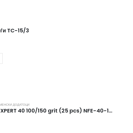
еѓи TC-15/3
АМЕНСКИ ДОДАТОЦИ
Crescent mineral nail file EXPERT 40 100/150 grit (25 pcs) NFE-40-100/150-25