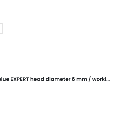
Carbide nail drill bit cone blue EXPERT head diameter 6 mm / working part 14 mm FT71B060/14