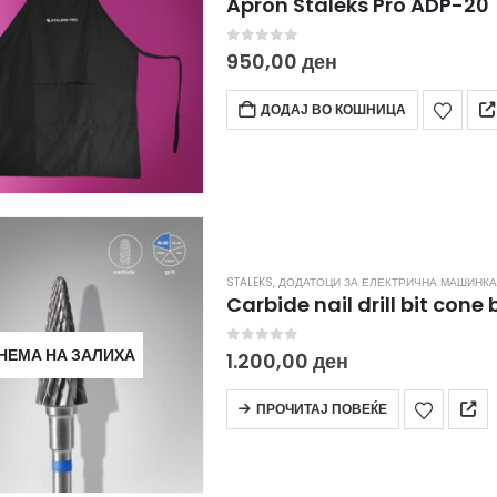
Apron Staleks Pro ADP-20
0
out of 5
950,00
ден
ДОДАЈ ВО КОШНИЦА
STALEKS
,
ДОДАТОЦИ ЗА ЕЛЕКТРИЧНА МАШИНКА
НЕМА НА ЗАЛИХА
0
out of 5
1.200,00
ден
ПРОЧИТАЈ ПОВЕЌЕ