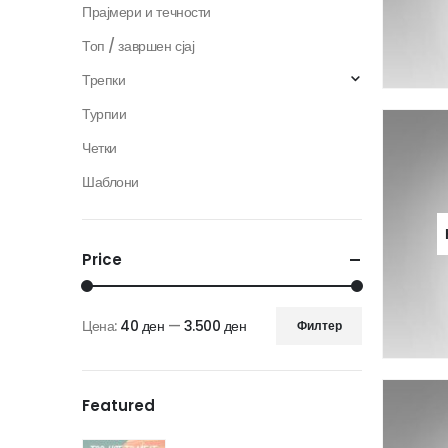
Прајмери и течности
Топ / завршен сјај
Трепки
Турпии
Четки
Шаблони
Price
Цена:
40 ден
—
3.500 ден
Филтер
Мин.
Макс.
цена
цена
Featured