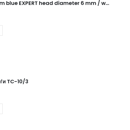
Carbide nail drill bit frustum blue EXPERT head diameter 6 mm / working part 14 mm
еѓи TC-10/3