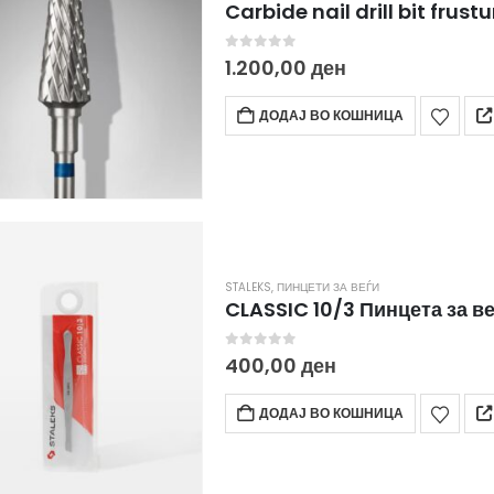
0
out of 5
1.200,00
ден
ДОДАЈ ВО КОШНИЦА
STALEKS
,
ПИНЦЕТИ ЗА ВЕЃИ
CLASSIC 10/3 Пинцета за в
0
out of 5
400,00
ден
ДОДАЈ ВО КОШНИЦА