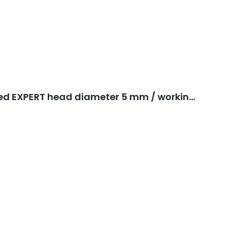
Carbide nail drill bit corn red EXPERT head diameter 5 mm / working part 13 mm FT90R050/13