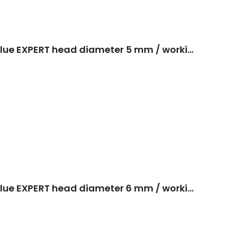
Carbide nail drill bit corn blue EXPERT head diameter 5 mm / working part 13 mm FT90B050/13
Carbide nail drill bit corn blue EXPERT head diameter 6 mm / working part 14 mm FT90B060/14