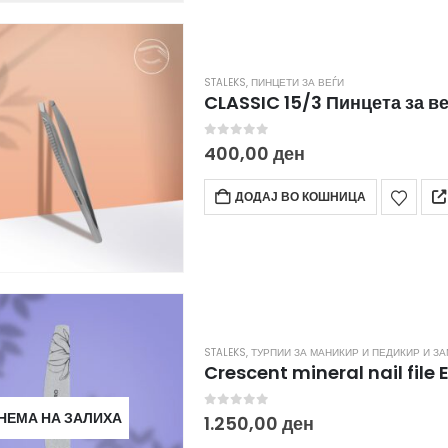
STALEKS
,
ПИНЦЕТИ ЗА ВЕЃИ
CLASSIC 15/3 Пинцета за в
0
out of 5
400,00
ден
ДОДАЈ ВО КОШНИЦА
STALEKS
,
ТУРПИИ ЗА МАНИКИР И ПЕДИКИР И З
НЕМА НА ЗАЛИХА
0
out of 5
1.250,00
ден