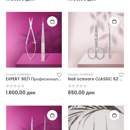
STALEKS
,
НОЖИЧКИ
STALEKS
,
НОЖИЧКИ
EXPERT 90/1 Професионални микроножички за кутикули SE-90/1
Nail scissors CLASSIC 62 TYPE 2 SC-62/2
0
out of 5
0
out of 5
1.600,00
ден
650,00
ден