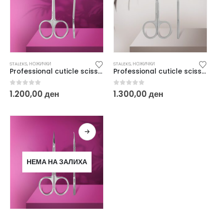
STALEKS
,
НОЖИЧКИ
STALEKS
,
НОЖИЧКИ
Professional cuticle scissors EXPERT 20 TYPE 2 SE-20/2
Professional cuticle scissors SMART 10 TYPE 3
0
out of 5
0
out of 5
1.200,00
ден
1.300,00
ден
НЕМА НА ЗАЛИХА