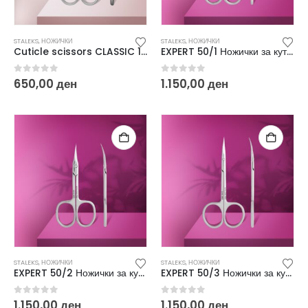
STALEKS
,
НОЖИЧКИ
STALEKS
,
НОЖИЧКИ
Cuticle scissors CLASSIC 11 TYPE 1 SC-11/1
EXPERT 50/1 Ножички за кутикули SE-50/1
0
out of 5
0
out of 5
650,00
ден
1.150,00
ден
STALEKS
,
НОЖИЧКИ
STALEKS
,
НОЖИЧКИ
EXPERT 50/2 Ножички за кутикули SE-50/2
EXPERT 50/3 Ножички за кутикули SE-50/3
0
out of 5
0
out of 5
1.150,00
ден
1.150,00
ден