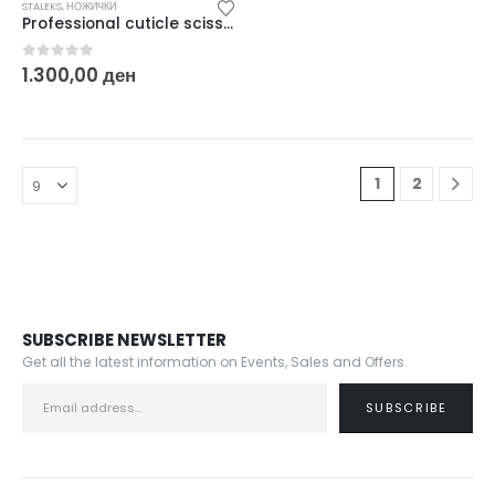
STALEKS
,
НОЖИЧКИ
Professional cuticle scissors with hook EXPERT 51 TYPE 3 SE-51/3
0
out of 5
1.300,00
ден
1
2
SUBSCRIBE NEWSLETTER
Get all the latest information on Events, Sales and Offers.