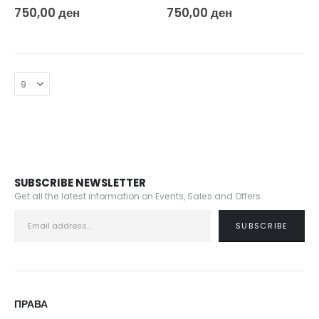
0
out of 5
0
out of 5
750,00
ден
750,00
ден
SUBSCRIBE NEWSLETTER
Get all the latest information on Events, Sales and Offers.
ПРАВА