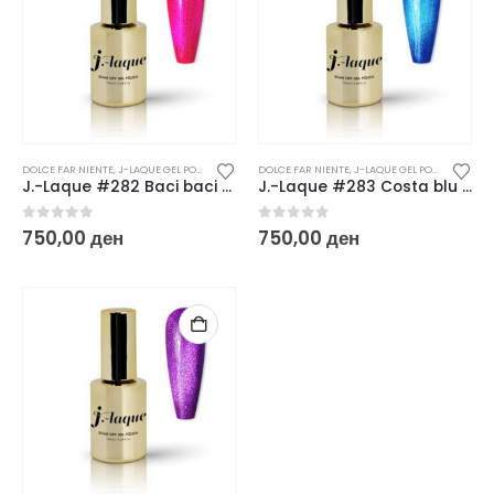
DOLCE FAR NIENTE
,
J-LAQUE GEL POLISH
,
ГЕЛ ЛАКОВИ
DOLCE FAR NIENTE
,
J-LAQUE GEL POLISH
,
ГЕЛ ЛА
J.-Laque #282 Baci baci / cat eye / – 10ml
J.-Laque #283 Costa blu / cat eye / – 10ml
0
out of 5
0
out of 5
750,00
ден
750,00
ден