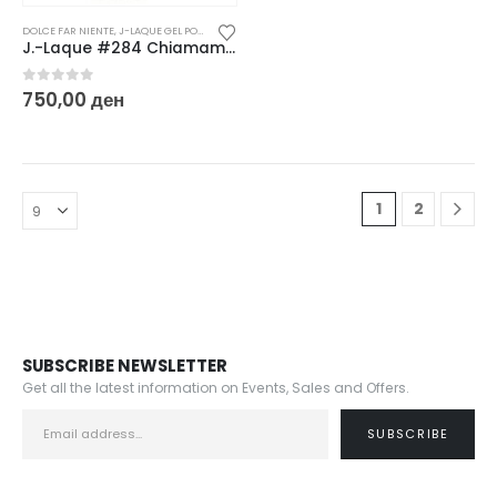
DOLCE FAR NIENTE
,
J-LAQUE GEL POLISH
,
ГЕЛ ЛАКОВИ
J.-Laque #284 Chiamami / cat eye / – 10ml
0
out of 5
750,00
ден
1
2
SUBSCRIBE NEWSLETTER
Get all the latest information on Events, Sales and Offers.