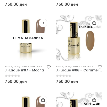
0
out of 5
0
out of 5
750,00
ден
750,00
ден
НЕМА НА ЗАЛИХА
BASICS
,
J-LAQUE GEL POLISH
,
ГЕЛ ЛАКОВИ
BASICS
,
J-LAQUE GEL POLISH
,
ГЕЛ ЛАКОВИ
J.-Laque #07 – Mocha
J.-Laque #08 – Caramel Nude
0
out of 5
0
out of 5
750,00
ден
750,00
ден