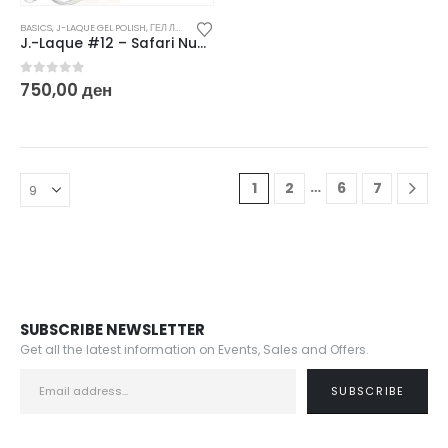
BASICS
,
J-LAQUE GEL POLISH
,
ГЕЛ ЛАКОВИ
J.-Laque #12 – Safari Nude
0
out of 5
750,00
ден
…
1
2
6
7
SUBSCRIBE NEWSLETTER
Get all the latest information on Events, Sales and Offers.