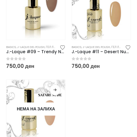
BASICS
,
J-LAQUE GEL POLISH
,
ГЕЛ ЛАКОВИ
BASICS
,
J-LAQUE GEL POLISH
,
ГЕЛ ЛАКОВИ
J.-Laque #09 – Trendy Nude
J.-Laque #11 – Desert Nude
0
out of 5
0
out of 5
750,00
ден
750,00
ден
НЕМА НА ЗАЛИХА