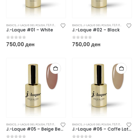
BASICS
,
J-LAQUE GEL POLISH
,
ГЕЛ ЛАКОВИ
BASICS
,
J-LAQUE GEL POLISH
,
ГЕЛ ЛАКОВИ
J.-Laque #01 – White
J.-Laque #02 – Black
0
out of 5
0
out of 5
750,00
ден
750,00
ден
BASICS
,
J-LAQUE GEL POLISH
,
ГЕЛ ЛАКОВИ
BASICS
,
J-LAQUE GEL POLISH
,
ГЕЛ ЛАКОВИ
J.-Laque #05 – Beige Beauty
J.-Laque #06 – Caffe Latte