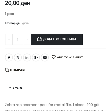
20,00
ден
1 pcs
Категорија
Турпии
ДОДАЈ ВО КОШНИЦА
ADD TO WISHLIST
COMPARE
ОПИС
Zebra replacement part for metal file. 1 piece . 100 grit.