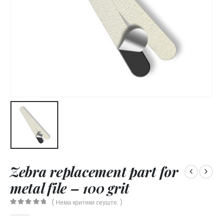
Zebra replacement part for
metal file – 100 grit
( Нема критики сеуште. )
0
out of 5