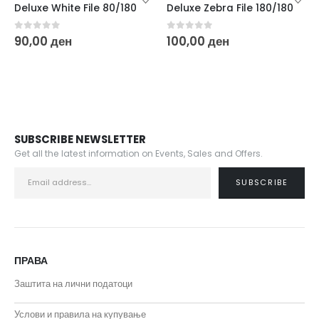
Deluxe White File 80/180
Deluxe Zebra File 180/180
0
out of 5
0
out of 5
90,00
ден
100,00
ден
SUBSCRIBE NEWSLETTER
Get all the latest information on Events, Sales and Offers.
ПРАВА
Заштита на лични податоци
Услови и правила на купување