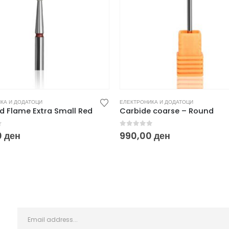
КА И ДОДАТОЦИ
ЕЛЕКТРОНИКА И ДОДАТОЦИ
 Flame Extra Small Red
Carbide coarse – Round
f 5
0
out of 5
0
ден
990,00
ден