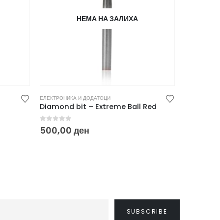
НЕМА НА ЗАЛИХА
ЕЛЕКТРОНИКА И ДОДАТОЦИ
ЕЛЕКТРОНИКА
Diamond bit – Extreme Ball Red
Carbide R
0
out of 5
0
out of
500,00
ден
990,00