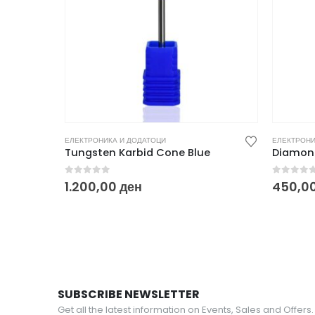
ЕЛЕКТРОНИКА И ДОДАТОЦИ
ЕЛЕКТРОНИ
Tungsten Karbid Cone Blue
Diamond
0
out of 5
0
out o
1.200,00
ден
450,0
SUBSCRIBE NEWSLETTER
Get all the latest information on Events, Sales and Offers.