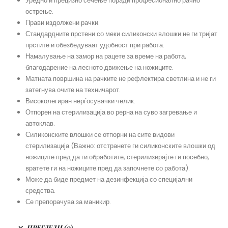
Уредно и прецизно сечење поради професионално рачно
острење.
Прави издолжени рачки.
Стандардните прстени со меки силиконски влошки не ги тријат
прстите и обезбедуваат удобност при работа.
Намалување на замор на рацете за време на работа,
благодарение на лесното движење на ножиците.
Матната површина на рачките не рефлектира светлина и не ги
затегнува очите на техничарот.
Високолегиран нерѓосувачки челик.
Отпорен на стерилизација во рерна на суво загревање и
автоклав.
Силиконските влошки се отпорни на сите видови
стерилизација (Важно: отстранете ги силиконските влошки од
ножиците пред да ги обработите, стерилизирајте ги посебно,
вратете ги на ножиците пред да започнете со работа).
Може да биде предмет на дезинфекција со специјални
средства.
Се препорачува за маникир.
ПРЕГЛЕДИ (0)