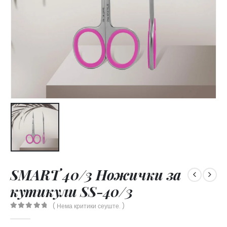
SMART 40/3 Ножички за
кутикули SS-40/3
( Нема критики сеуште. )
0
out of 5