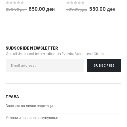
urrent
Original
Current
Original
Curr
0
out of 5
0
out of 5
650,00
ден
550,00
ден
850,00
ден
700,00
ден
rice
price
price
price
pric
:
was:
is:
was:
is:
.
00,00 ден.
850,00 ден.
650,00 ден.
700,00 ден.
550,
SUBSCRIBE NEWSLETTER
Get all the latest information on Events, Sales and Offers.
ПРАВА
Заштита на лични податоци
Услови и правила на купување