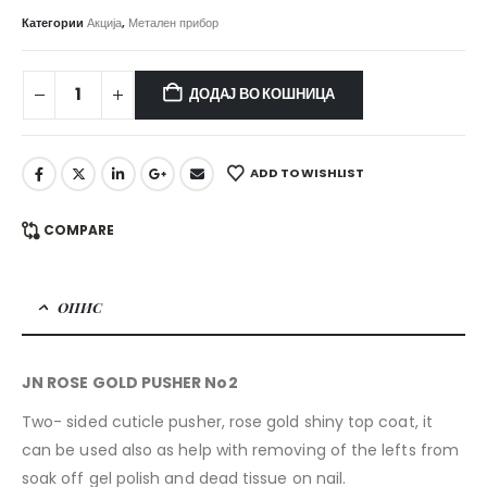
price
price
was:
is:
Категории
Акција
,
Метален прибор
650,00 ден.
500,00 ден.
ДОДАЈ ВО КОШНИЦА
ADD TO WISHLIST
COMPARE
ОПИС
JN ROSE GOLD PUSHER No2
Two- sided cuticle pusher, rose gold shiny top coat, it
can be used also as help with removing of the lefts from
soak off gel polish and dead tissue on nail.