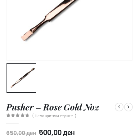
Pusher – Rose Gold No2
( Нема критики сеуште. )
0
out of 5
Original
Current
500,00
ден
650,00
ден