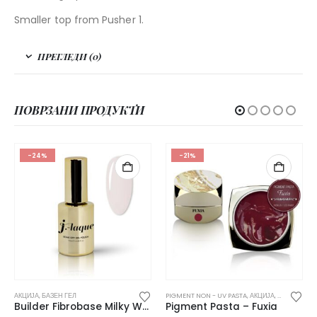
Smaller top from Pusher 1.
ПРЕГЛЕДИ (0)
ПОВРЗАНИ ПРОДУКТИ
-24%
-21%
АКЦИЈА
,
БАЗЕН ГЕЛ
PIGMENT NON - UV PASTA
,
АКЦИЈА
,
ГЕЛОВИ ВО 
Builder Fibrobase Milky White
Pigment Pasta – Fuxia