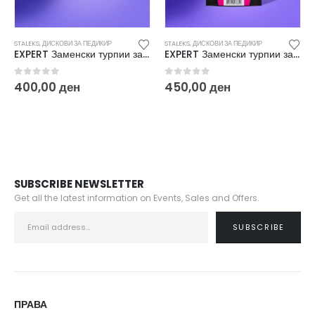
ПЕДИКИР
STALEKS
,
ДИСКОВИ ЗА ПЕДИКИР
STALEKS
,
ДИСКОВИ ЗА ПЕДИ
EXPERT Заменски турпии за дискови за педикир S 180 (50/1) PDF-15-180W
EXPERT Заменски турпии за дискови за педикир L Soft 180 (50/1) PDFS-25-180w
0
out of 5
0
out of 5
450,00
ден
350,00
ден
SUBSCRIBE NEWSLETTER
Get all the latest information on Events, Sales and Offers.
ПРАВА