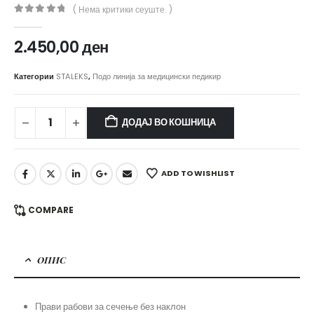
( Нема критики сеуште. )
0
out of 5
2.450,00
ден
Категории
STALEKS
,
Подо линија за медицински педикир
ДОДАЈ ВО КОШНИЦА
ADD TO WISHLIST
COMPARE
ОПИС
Прави рабови за сечење без наклон