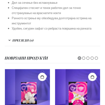
Дел за сечење без испакнување
Специјален стеснет и тенок работен дел за точно
отстранување на враснатите нокти
Рачното острење му обезбедува долготрајна острина на
инструментот
Удобен, сигурен зафат со ребраста површина на рачката
ПРЕГЛЕДИ (0)
ПОВРЗАНИ ПРОДУКТИ