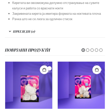
Киретата ви овозможува делумно отстранување на сувите
калуси и работа со враснати нокти
Закривената кирета ја имитира формата на ноктевата плоча
Рачка што не се лизга за одличен стисок
ПРЕГЛЕДИ (0)
ПОВРЗАНИ ПРОДУКТИ