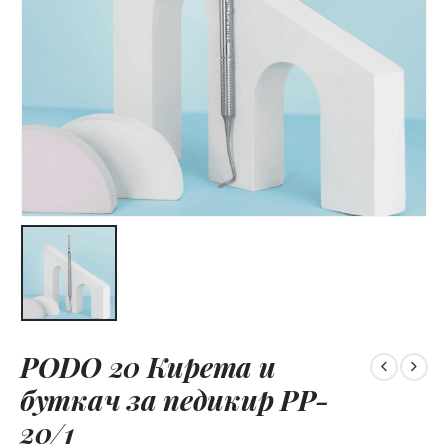
PODO 20 Кирета и
буткач за педикир PP-
20/1