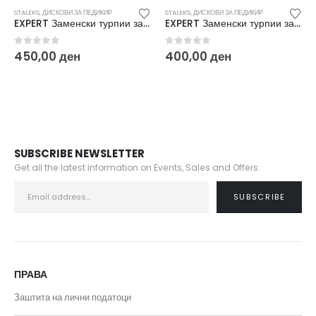
И ЗА ПЕДИКИР
STALEKS
,
ДИСКОВИ ЗА ПЕДИКИР
STALEKS
,
ДИСКОВИ ЗА
EXPERT Заменски турпии за дискови за педикир L 320 (50/1) PDF-25-320W
EXPERT Заменски турпии за дискови за педикир S 80 (50/1) PDF-15-80W
5
0
out of 5
0
out of 5
ен
400,00
ден
450,00
ден
SUBSCRIBE NEWSLETTER
Get all the latest information on Events, Sales and Offers.
ПРАВА
Заштита на лични податоци