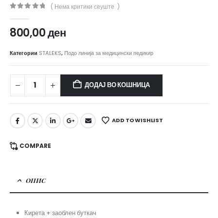
( Нема критики сеуште. )
0
out of 5
800,00
ден
Категории
STALEKS
,
Подо линија за медицински педикир
ДОДАЈ ВО КОШНИЦА
ADD TO WISHLIST
COMPARE
ОПИС
Кирета + заоблен буткач