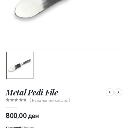
Metal Pedi File
( Нема критики сеуште. )
0
out of 5
800,00
ден
Категорија
Турпии