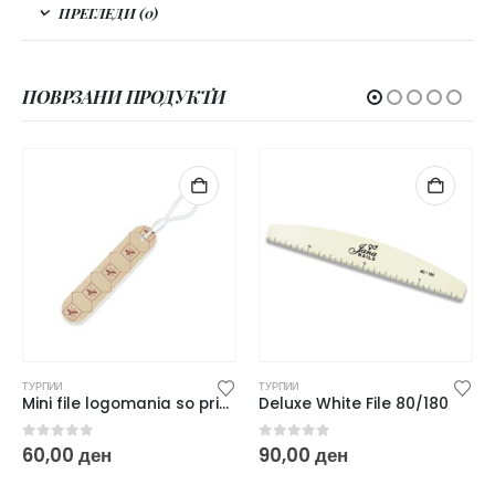
ПРЕГЛЕДИ (0)
ПОВРЗАНИ ПРОДУКТИ
ТУРПИИ
ТУРПИИ
Mini file logomania so privrzok
Deluxe White File 80/180
0
out of 5
0
out of 5
60,00
ден
90,00
ден