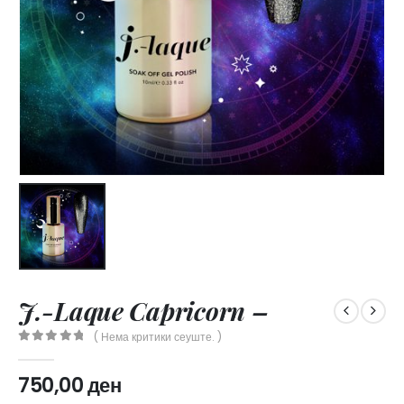
J.-Laque Capricorn –
( Нема критики сеуште. )
0
out of 5
750,00
ден