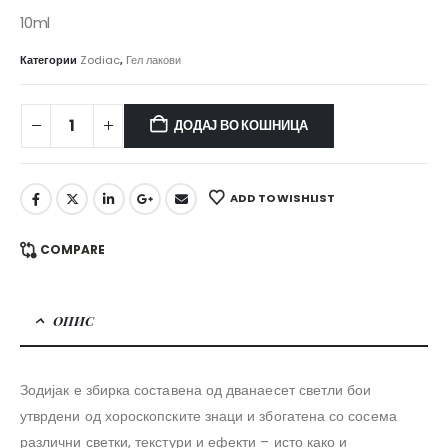
10ml
Категории
Zodiac
,
Гел лакови
ДОДАЈ ВО КОШНИЦА
ADD TO WISHLIST
COMPARE
ОПИС
Зодијак е збирка составена од дванаесет светли бои
утврдени од хороскопските знаци и збогатена со сосема
различни светки, текстури и ефекти – исто како и