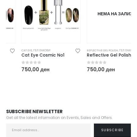
НЕМА НА ЗАЛИХА
CAT EYE
,
ГЕЛ ЛАКОВИ
REFLECTIVE GEL POLISH
,
ГЕЛ ЛАКОВИ
Cat Eye Cosmic No1
Reflective Gel Polish No5
0
out of 5
0
out of 5
750,00
ден
750,00
ден
SUBSCRIBE NEWSLETTER
Get all the latest information on Events, Sales and Offers.