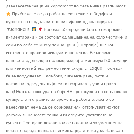
дванаесетте знаци на хороскопот во сета нивна различност.
Приближете се до работ на соѕвездието Зодијак и
нурнете во неодоливите нови нијанси од колекцијата
#JanaNails.
Напомена: одредени бои се екстремно
пигментирани и се состојат од мешавина на холо честички и
сами по себе се многу темно црни (шкорпија) низ кои
светлината продира исклучително тешко. Ве молиме
нанесете еден слој и полимеризирајте минимум 120 секунди
или нанесете 2 екстремно тенки слоја. J.-Laque – бои кои
ќе ве воодушеват – длабоки, пигментирани, густи и
покривни, одредени нијанси го покриваат дури и првиот
слој! Нашата текстура на боја НЕ протекува и не се влева во
кутикулата и страните за време на работата, лесно се
нанесуваат, нема да се собираат или оттргнуваат ноктот
доколку ги нанесете тенко и ги следите упатствата за
сушење.Постојани лакови кои се погодни и за уметност на
ноктите поради нивната пигментација.и текстури. Нанесете