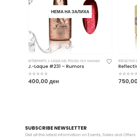
НЕМА НА ЗАЛИХА
AFTERPARTY
,
J-LAQUE GEL POLISH
,
ГЕЛ ЛАКОВИ
REFLECTIVE 
J.-Laque #231 – Rumors
Reflecti
0
out of 5
0
out o
400,00
ден
750,0
SUBSCRIBE NEWSLETTER
Get all the latest information on Events, Sales and Offers.