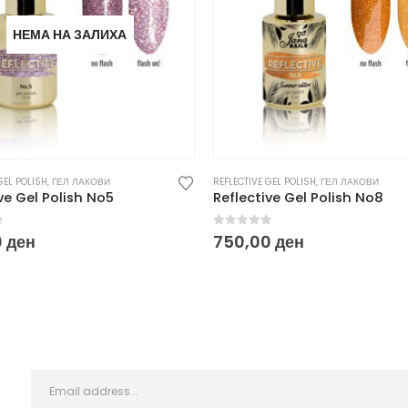
НЕМА НА ЗАЛИХА
GEL POLISH
,
ГЕЛ ЛАКОВИ
REFLECTIVE GEL POLISH
,
ГЕЛ ЛАКОВИ
ve Gel Polish No5
Reflective Gel Polish No8
f 5
0
out of 5
0
ден
750,00
ден