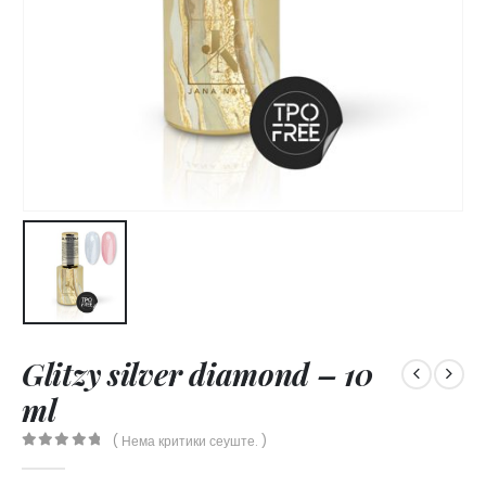
Glitzy silver diamond – 10
ml
( Нема критики сеуште. )
0
out of 5