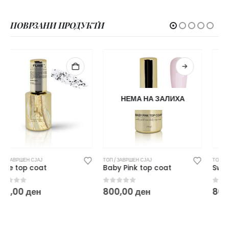
ПОВРЗАНИ ПРОДУКТИ
НЕМА НА ЗАЛИХА
ТОП / ЗАВРШЕН СЈАЈ
ТОП / ЗАВРШЕН СЈАЈ
Baby Pink top coat
Sweet Sin top coat – 10 ml
0
out of 5
0
out of 5
800,00
ден
800,00
ден