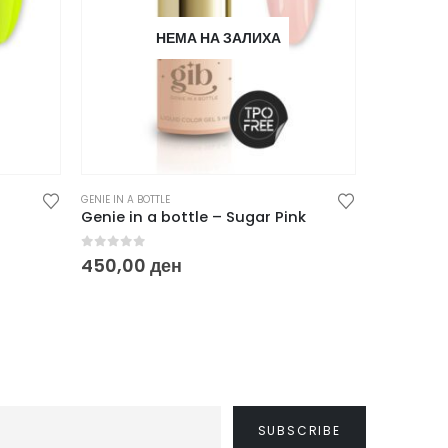
НЕМА НА ЗАЛИХА
GENIE IN A BOTTLE
GENIE IN A BO
Genie in a bottle – Sugar Pink
Genie in 
0
out of 5
0
out of
450,00
ден
450,00