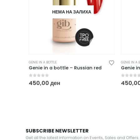
НЕМА НА ЗАЛИХА
GENIE IN A BOTTLE
GENIE IN A 
Genie in a bottle – Russian red
Genie in
0
out of 5
0
out o
450,00
ден
450,0
SUBSCRIBE NEWSLETTER
Get all the latest information on Events, Sales and Offers.